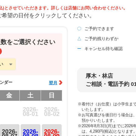
0円(税込)とさせていただきます。詳しくは店舗にお問い合わせください。
ご希望の日付をクリックしてください。
〇
ご予約できます
△
ご予約残りわずか
人数をご選択ください
ー
キャンセル待ち確認
厚木・林店
カレンダー
翌月
ご相談・電話予約 0120
金
土
日
※着付け（お仕度）は小学生ま
2026-
2026-
いたします。
08-01
08-02
※お写真選びを後日行う場合は、撮
預かりいたします。
※2026年8月3日(月)までに20
2026-
2026-
2026-
は、4,290円(税込)となり